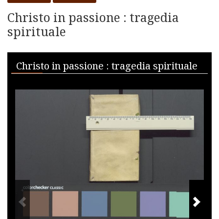
Christo in passione : tragedia
spirituale
Skip to downloads and alternative formats
Media Viewer
Christo in passione : tragedia spirituale
PREVIOUS IMAGE
NEXT