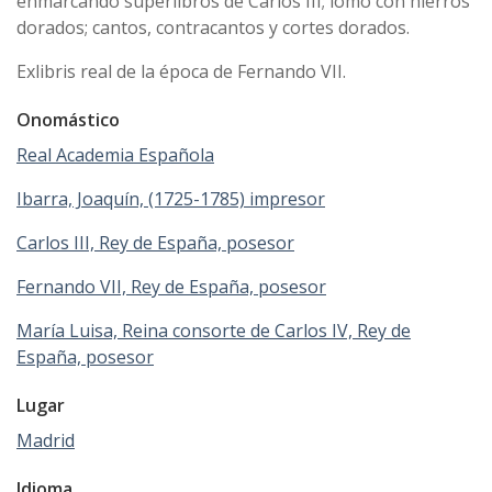
enmarcando superlibros de Carlos III; lomo con hierros
dorados; cantos, contracantos y cortes dorados.
Exlibris real de la época de Fernando VII.
Onomástico
Real Academia Española
Ibarra, Joaquín, (1725-1785) impresor
Carlos III, Rey de España, posesor
Fernando VII, Rey de España, posesor
María Luisa, Reina consorte de Carlos IV, Rey de
España, posesor
Lugar
Madrid
Idioma