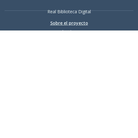
Real Biblioteca Digital
Sobre el proyecto
Colecciones
Búsqueda avanzada
Recurso electrónico dedicado a la difusión de las colecciones
digitalizadas de la Real Biblioteca
Accesibilidad
|
Aviso
legal
|
Política de privacidad
|
Política de cookies
|
Contacto