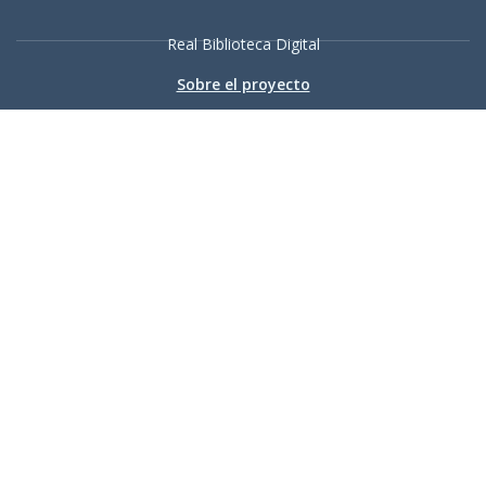
Real Biblioteca Digital
Sobre el proyecto
Colecciones
Búsqueda avanzada
Recurso electrónico dedicado a la difusión de las colecciones
digitalizadas de la Real Biblioteca
Accesibilidad
|
Aviso
legal
|
Política de privacidad
|
Política de cookies
|
Contacto