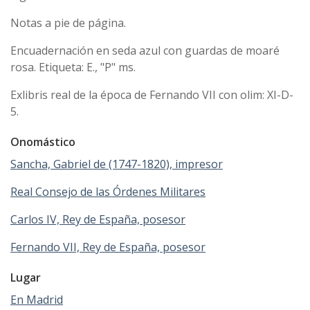
Notas a pie de página.
Encuadernación en seda azul con guardas de moaré
rosa. Etiqueta: E., "P" ms.
Exlibris real de la época de Fernando VII con olim: XI-D-
5.
Onomástico
Sancha, Gabriel de (1747-1820), impresor
Real Consejo de las Órdenes Militares
Carlos IV, Rey de España, posesor
Fernando VII, Rey de España, posesor
Lugar
En Madrid