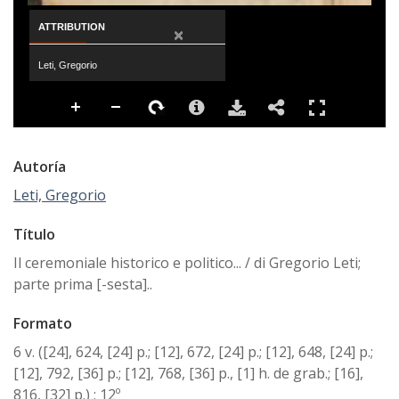
ATTRIBUTION
×
Leti, Gregorio
Autoría
Leti, Gregorio
Título
Il ceremoniale historico e politico... / di Gregorio Leti;
parte prima [-sesta]..
Formato
6 v. ([24], 624, [24] p.; [12], 672, [24] p.; [12], 648, [24] p.;
[12], 792, [36] p.; [12], 768, [36] p., [1] h. de grab.; [16],
816, [32] p.) ; 12º