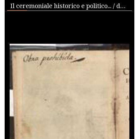
Media Viewer
Il ceremoniale historico e politico... / di Gregorio Leti; parte prima [-sesta]..