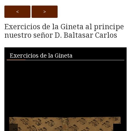
<
>
Exercicios de la Gineta al principe
nuestro señor D. Baltasar Carlos
Skip to downloads and alternative formats
Media Viewer
Exercicios de la Gineta