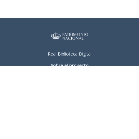
Real Biblioteca Digital
Sobre el proyecto
Colecciones
Búsqueda avanzada
Recurso electrónico dedicado a la difusión de las colecciones
digitalizadas de la Real Biblioteca