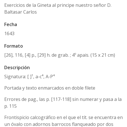
Exercicios de la Gineta al principe nuestro señor D.
Baltasar Carlos
Fecha
1643
Formato
[26], 116, [4] p., [29] h. de grab. ; 4º apais. (15 x 21 cm)
Descripción
Signatura: [ ]¹, a-c⁴, A-P⁴
Portada y texto enmarcados en doble filete
Errores de pag., las p. [117-118] sin numerar y pasa a la
p. 115
Frontispicio calcográfico en el que el tít. se encuentra en
un óvalo con adornos barrocos flanqueado por dos