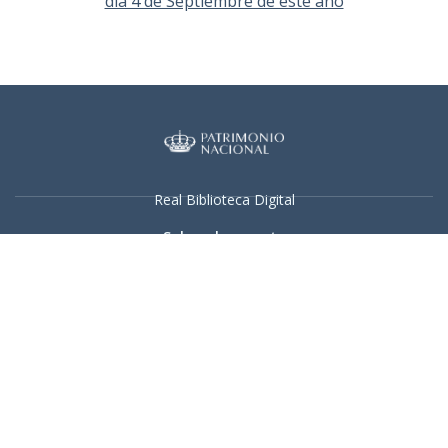
dia 4 de Septiembre de este año
Real Biblioteca Digital
Sobre el proyecto
Colecciones
Búsqueda avanzada
Recurso electrónico dedicado a la difusión de las colecciones
digitalizadas de la Real Biblioteca