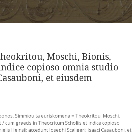
eokritou, Moschi, Bionis,
 indice copioso omnia studio
 Casauboni, et eiusdem
oonos, Simmiou ta euriskomena = Theokritou, Moschi,
 / cum graecis in Theocritum Scholiis et indice copioso
lis Heinsii; accedunt Iosephi Scaligeri; Isaaci Casauboni, et