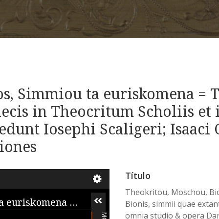
s, Simmiou ta euriskomena = Th
ecis in Theocritum Scholiis et
edunt Iosephi Scaligeri; Isaaci
tiones
Título
Theokritou, Moschou, Bi
Theokritou, Moschou, Bioonos, Simmiou ta euriskomena = Theokritou, Moschi, Bionis, simmii quae extant / cum graecis in Theocritum Scholiis et indice copioso omnia studio & opera Danielis Heinsii; accedunt Iosephi Scaligeri; Isaaci Casauboni, et eiusdem Danielis Heinsii notae et lectiones
Bionis, simmii quae extant
omnia studio & opera Danie