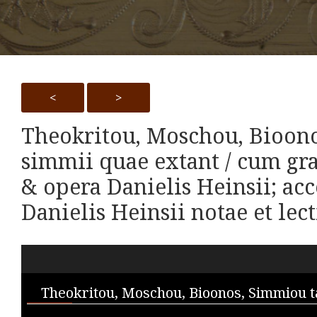
<
>
Theokritou, Moschou, Bioono
simmii quae extant / cum gra
& opera Danielis Heinsii; acc
Danielis Heinsii notae et lec
Skip to downloads and alternative formats
Media Viewer