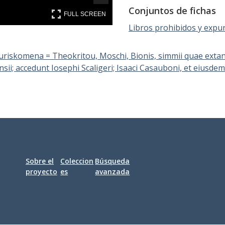
Conjuntos de fichas
FULL SCREEN
FULL SCREEN
Libros prohibidos y expu
iskomena = Theokritou, Moschi, Bionis, simmii quae extant 
sii; accedunt Iosephi Scaligeri; Isaaci Casauboni, et eiusdem 
Sobre el
Coleccion
Búsqueda
proyecto
es
avanzada