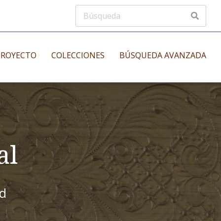
PROYECTO
COLECCIONES
BÚSQUEDA AVANZADA
s
Manuscritos musicales
nos
Incunables
es
al
id