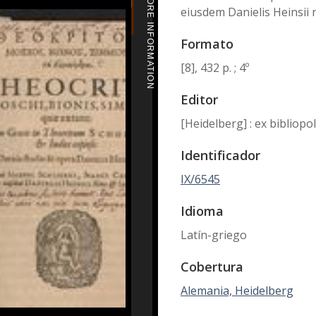
MORE INFORMATION
eiusdem Danielis Heinsii 
Formato
[8], 432 p. ; 4º
Editor
[Heidelberg] : ex bibliop
Identificador
IX/6545
Idioma
Latín-griego
Cobertura
Alemania, Heidelberg