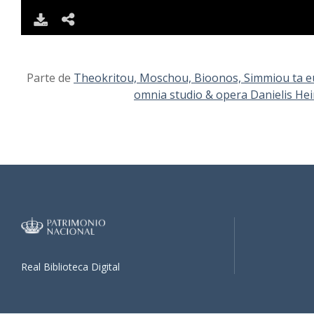
DOWNLOAD
SHARE
Parte de
Theokritou, Moschou, Bioonos, Simmiou ta eur
omnia studio & opera Danielis Hein
Real Biblioteca Digital