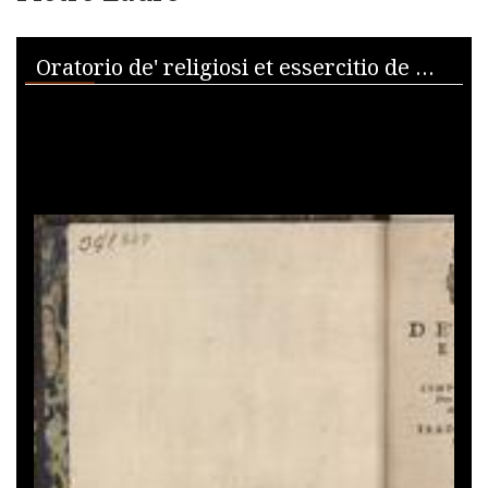
Skip to downloads and alternative formats
Media Viewer
Oratorio de' religiosi et essercitio de virtuosi / composto all'illustre signor Don Antonio di Gueuarra... ; tradotto dallo Spagnuolo per Pietro Lauro