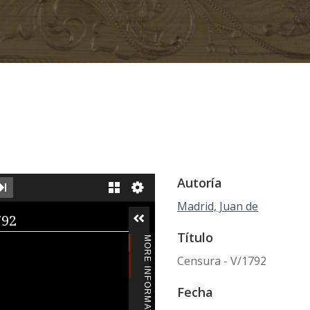
Autoría
XT IMAGE
LAST IMAGE
GALLERY
Madrid, Juan de
iewer
792
Título
MORE INFORMATION
Censura - V/1792
Fecha