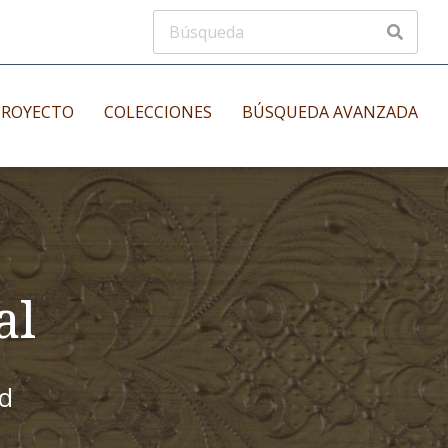
PROYECTO
COLECCIONES
BÚSQUEDA AVANZADA
s
Manuscritos musicales
nos
Incunables
es
al
id