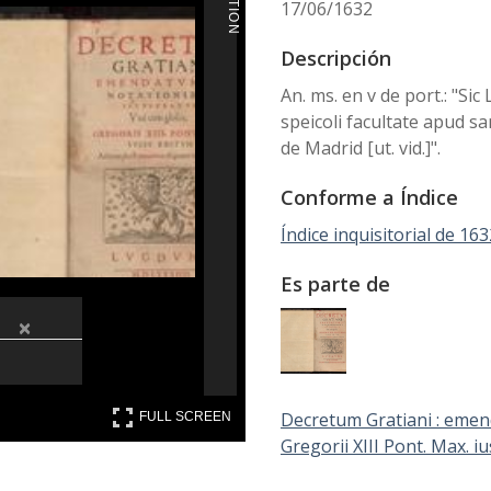
17/06/1632
Descripción
An. ms. en v de port.: "Sic
speicoli facultate apud s
de Madrid [ut. vid.]".
Conforme a Índice
Índice inquisitorial de 163
Es parte de
×
FULL SCREEN
Decretum Gratiani : emen
FULL SCREEN
Gregorii XIII Pont. Max.