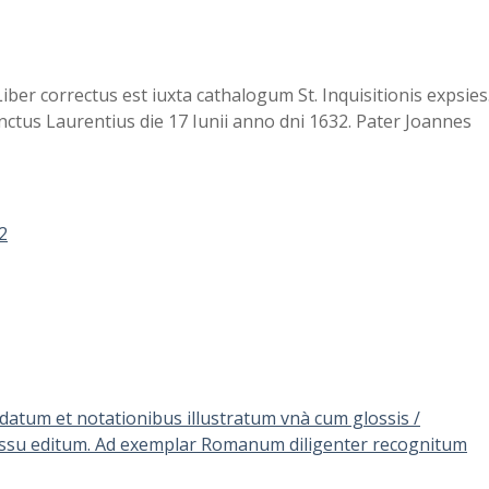
 Liber correctus est iuxta cathalogum St. Inquisitionis expsies
anctus Laurentius die 17 Iunii anno dni 1632. Pater Joannes
2
datum et notationibus illustratum vnà cum glossis /
 iussu editum. Ad exemplar Romanum diligenter recognitum