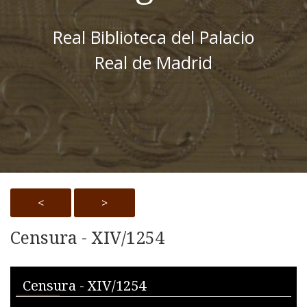
Real Biblioteca del Palacio
Real de Madrid
<
>
Censura - XIV/1254
Skip to downloads and alternative formats
Media Viewer
Censura - XIV/1254