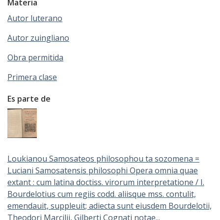
Materia
Autor luterano
Autor zuingliano
Obra permitida
Primera clase
Es parte de
Loukianou Samosateos philosophou ta sozomena =
Luciani Samosatensis philosophi Opera omnia quae
extant : cum latina doctiss. virorum interpretatione / I.
Bourdelotius cum regiis codd. aliisque mss. contulit,
emendauit, suppleuit; adiecta sunt eiusdem Bourdelotii,
Theodori Marcilii, Gilberti Cognati notae...