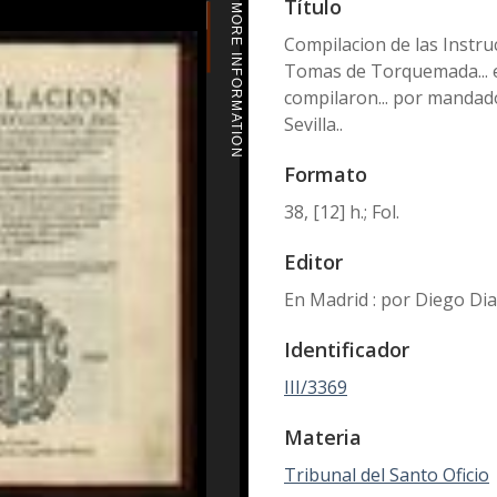
Título
MORE INFORMATION
Compilacion de las Instruc
Tomas de Torquemada... e p
compilaron... por mandado
Sevilla..
Formato
38, [12] h.; Fol.
Editor
En Madrid : por Diego Diaz
Identificador
III/3369
Materia
Tribunal del Santo Oficio