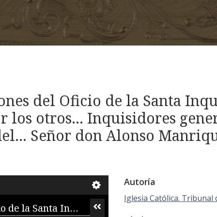
nes del Oficio de la Santa Inqui
os otros... Inquisidores general
el... Señor don Alonso Manriqu
Autoría
Iglesia Católica. Tribunal 
Compilacion de las Instrucciones del Oficio de la Santa Inquisicion / hechas por... fray Tomas de Torquemada... e por los otros... Inquisidores generales... ; las quales se compilaron... por mandado del... Señor don Alonso Manrique Cardenal... Arçobispo de Sevilla..