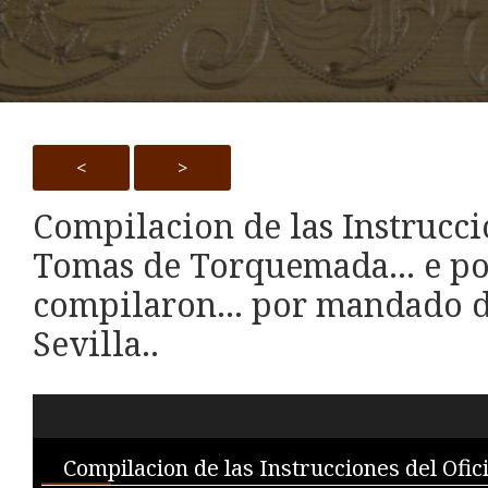
<
>
Compilacion de las Instruccio
Tomas de Torquemada... e por l
compilaron... por mandado d
Sevilla..
Skip to downloads and alternative formats
Media Viewer