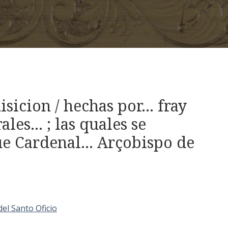
sicion / hechas por... fray
es... ; las quales se
e Cardenal... Arçobispo de
del Santo Oficio