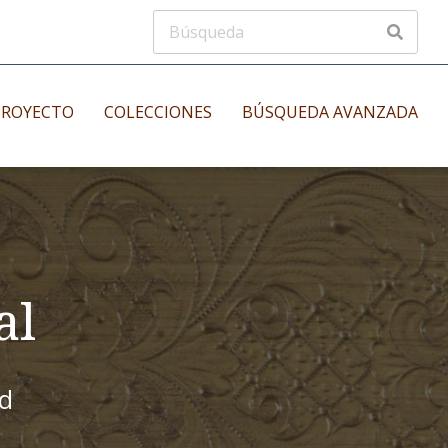
PROYECTO
COLECCIONES
BÚSQUEDA AVANZADA
s
Manuscritos musicales
nos
Incunables
es
al
id