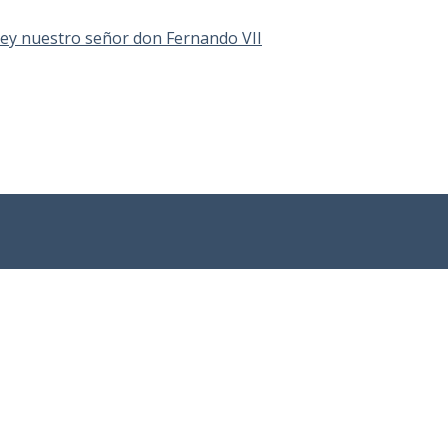
 Rey nuestro señor don Fernando VII
Recurso electrónico dedicado a la difusión de las
colecciones digitalizadas de la Real Biblioteca