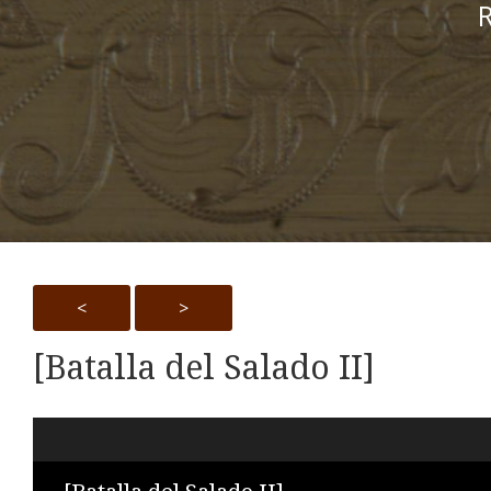
R
<
>
[Batalla del Salado II]
Skip to downloads and alternative formats