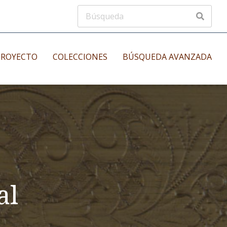
PROYECTO
COLECCIONES
BÚSQUEDA AVANZADA
s
Manuscritos musicales
nos
Incunables
es
al