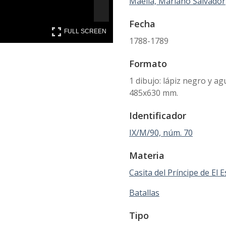
Maella, Mariano Salvador
Fecha
FULL SCREEN
FULL SCREEN
1788-1789
Formato
1 dibujo: lápiz negro y a
485x630 mm.
Identificador
IX/M/90, núm. 70
Materia
Casita del Príncipe de El E
Batallas
Tipo