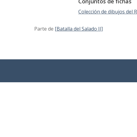
Conjuntos de fichas
Colección de dibujos del
Parte de
[Batalla del Salado II]
Sobre el
Coleccion
Búsqueda
proyecto
es
avanzada