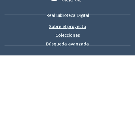
Real Biblioteca Digital
Sobre el proyecto
Colecciones
Búsqueda avanzada
Recurso electrónico dedicado a la difusión de las colecciones
digitalizadas de la Real Biblioteca
Accesibilidad
|
Aviso
legal
|
Política de privacidad
|
Política de cookies
|
Contacto