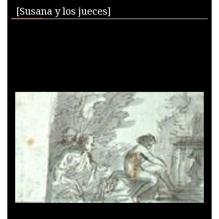
Skip to downloads and alternative formats
Media Viewer
[Susana y los jueces]