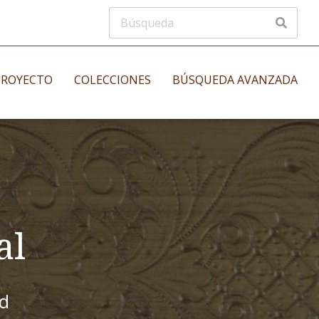
PROYECTO
COLECCIONES
BÚSQUEDA AVANZADA
s
Manuscritos musicales
nos
Incunables
es
al
id