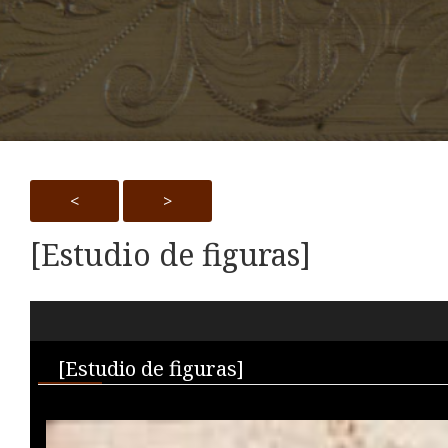
<
>
[Estudio de figuras]
Skip to downloads and alternative formats
Media Viewer
[Estudio de figuras]