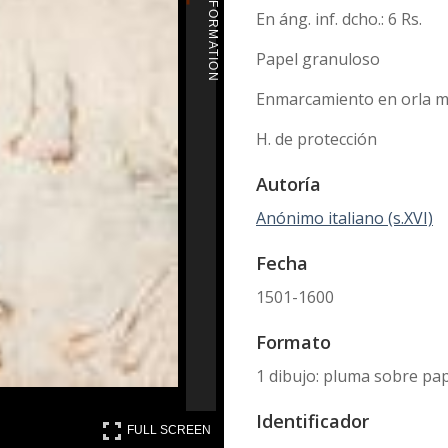
MORE INFORMATION
En áng. inf. dcho.: 6 Rs.
Papel granuloso
Enmarcamiento en orla ma
H. de protección
Autoría
Anónimo italiano (s.XVI)
Fecha
1501-1600
Formato
1 dibujo: pluma sobre pa
Identificador
FULL SCREEN
FULL SCREEN