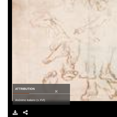
ATTRIBUTION
×
Anónimo italiano (s.XVI)
DOWNLOAD
SHARE