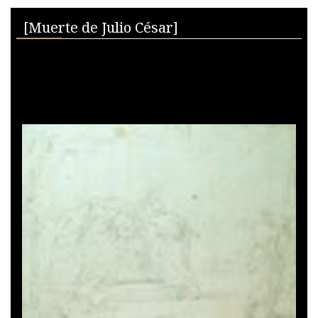
Skip to downloads and alternative formats
Media Viewer
[Muerte de Julio César]