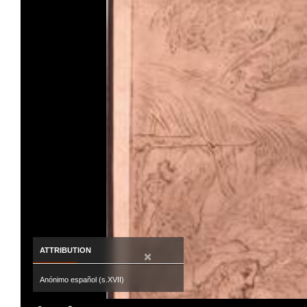
ATTRIBUTION
×
Anónimo español (s.XVII)