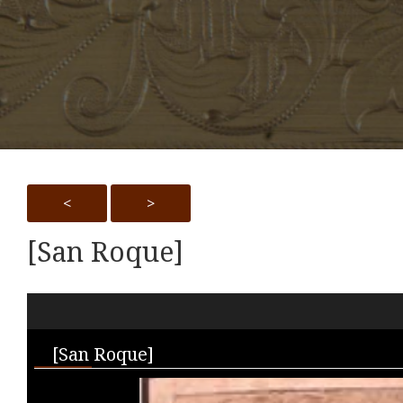
<
>
[San Roque]
Skip to downloads and alternative formats
Media Viewer
[San Roque]