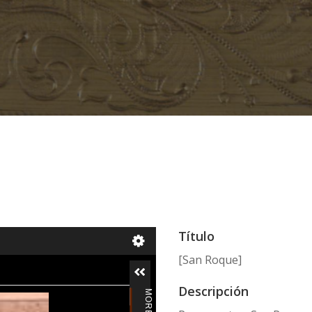
Título
[San Roque]
Descripción