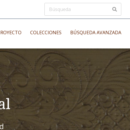
PROYECTO
COLECCIONES
BÚSQUEDA AVANZADA
s
Manuscritos musicales
nos
Incunables
es
al
id