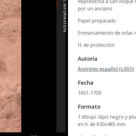
MORE INFORMATION
Representa a San Roque 
por un anciano
Papel preparado
Enmarcamiento de orlas m
H. de protección
Autoría
Anónimo español (s.XVII)
Fecha
1601-1700
Formato
1 dibujo: lápiz negro y 
en h. de 630x485 mm.