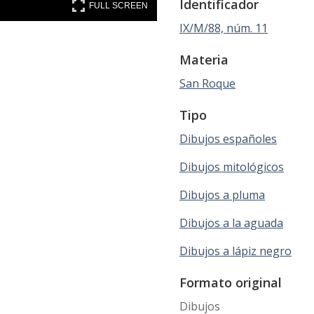
FULL SCREEN
Identificador
FULL SCREEN
IX/M/88, núm. 11
Materia
San Roque
Tipo
Dibujos españoles
Dibujos mitológicos
Dibujos a pluma
Dibujos a la aguada
Dibujos a lápiz negro
Formato original
Dibujos