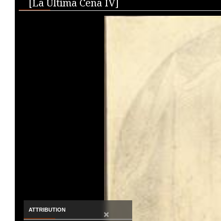
Media Viewer
[La Última Cena IV]
ATTRIBUTION
×