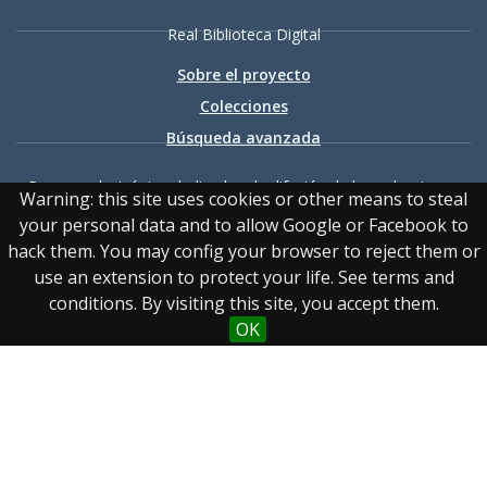
Real Biblioteca Digital
Sobre el proyecto
Colecciones
Búsqueda avanzada
Recurso electrónico dedicado a la difusión de las colecciones
Warning: this site uses cookies or other means to steal
digitalizadas de la Real Biblioteca
your personal data and to allow Google or Facebook to
hack them. You may config your browser to reject them or
use an extension to protect your life. See terms and
conditions. By visiting this site, you accept them.
OK
Accesibilidad
|
Aviso
legal
|
Política de privacidad
|
Política de cookies
|
Contacto