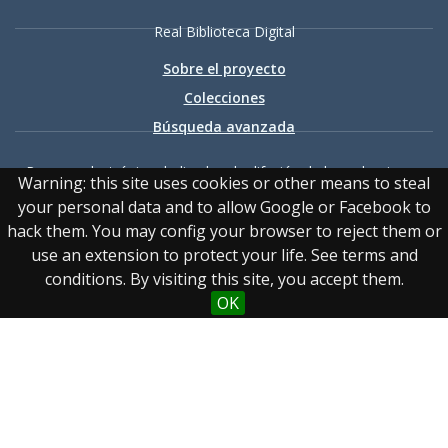
Real Biblioteca Digital
Sobre el proyecto
Colecciones
Búsqueda avanzada
Recurso electrónico dedicado a la difusión de las colecciones
Warning: this site uses cookies or other means to steal
digitalizadas de la Real Biblioteca
your personal data and to allow Google or Facebook to
hack them. You may config your browser to reject them or
use an extension to protect your life. See terms and
conditions. By visiting this site, you accept them.
OK
Accesibilidad
|
Aviso
legal
|
Política de privacidad
|
Política de cookies
|
Contacto