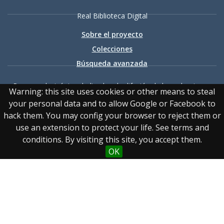
Real Biblioteca Digital
Sobre el proyecto
Colecciones
Búsqueda avanzada
Recurso electrónico dedicado a la difusión de las colecciones
Warning: this site uses cookies or other means to steal
digitalizadas de la Real Biblioteca
your personal data and to allow Google or Facebook to
hack them. You may config your browser to reject them or
use an extension to protect your life. See terms and
conditions. By visiting this site, you accept them.
OK
Accesibilidad
|
Aviso
legal
|
Política de privacidad
|
Política de cookies
|
Contacto