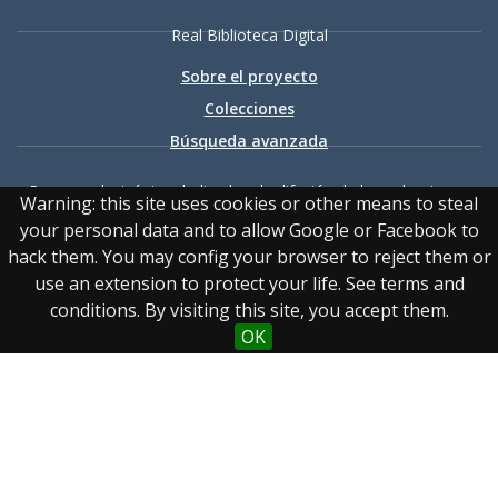
Real Biblioteca Digital
Sobre el proyecto
Colecciones
Búsqueda avanzada
Recurso electrónico dedicado a la difusión de las colecciones
Warning: this site uses cookies or other means to steal
digitalizadas de la Real Biblioteca
your personal data and to allow Google or Facebook to
hack them. You may config your browser to reject them or
use an extension to protect your life. See terms and
conditions. By visiting this site, you accept them.
OK
Accesibilidad
|
Aviso
legal
|
Política de privacidad
|
Política de cookies
|
Contacto