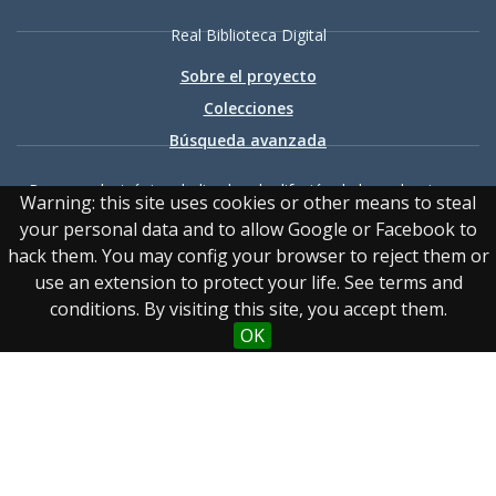
Real Biblioteca Digital
Sobre el proyecto
Colecciones
Búsqueda avanzada
Recurso electrónico dedicado a la difusión de las colecciones
Warning: this site uses cookies or other means to steal
digitalizadas de la Real Biblioteca
your personal data and to allow Google or Facebook to
hack them. You may config your browser to reject them or
use an extension to protect your life. See terms and
conditions. By visiting this site, you accept them.
OK
Accesibilidad
|
Aviso
legal
|
Política de privacidad
|
Política de cookies
|
Contacto