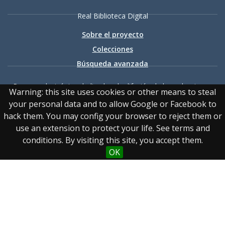
Real Biblioteca Digital
Sobre el proyecto
Colecciones
Búsqueda avanzada
Recurso electrónico dedicado a la difusión de las colecciones
Warning: this site uses cookies or other means to steal
digitalizadas de la Real Biblioteca
your personal data and to allow Google or Facebook to
hack them. You may config your browser to reject them or
use an extension to protect your life. See terms and
conditions. By visiting this site, you accept them.
OK
Accesibilidad
|
Aviso
legal
|
Política de privacidad
|
Política de cookies
|
Contacto