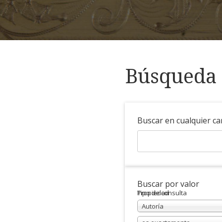
Búsqueda 
Buscar en cualquier c
Buscar por valor
Propiedad
Tipo de consulta
Autoría