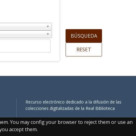
Recurso electrónico dedicado a la difusión de las
colecciones digitalizadas de la Real Biblioteca
them. You may config your browser to reject them or use an
, you accept them.