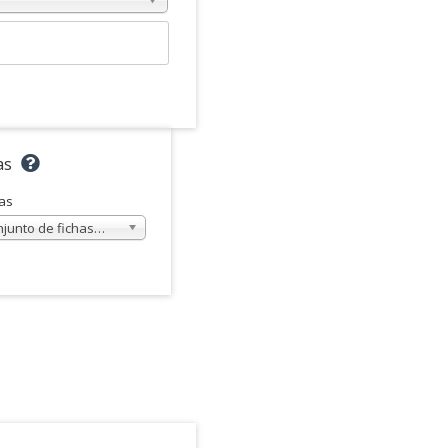
as
as
njunto de fichas…