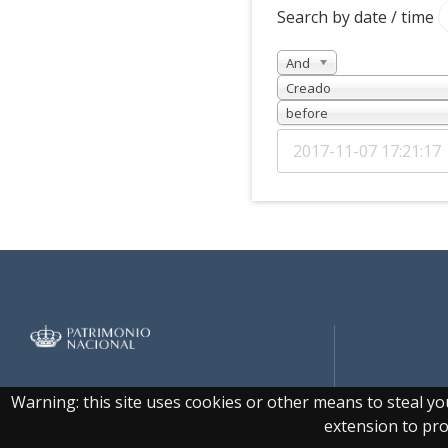
Search by date / time
And
Creado
before
Real Biblioteca Digital
Warning: this site uses cookies or other means to steal y
extension to prot