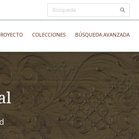
PROYECTO
COLECCIONES
BÚSQUEDA AVANZADA
s
Manuscritos musicales
nos
Incunables
es
al
id