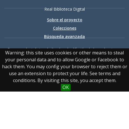
Real Biblioteca Digital
Sobre el proyecto
Colecciones
Búsqueda avanzada
Recurso electrónico dedicado a la difusión de las colecciones
Warning: this site uses cookies or other means to steal
digitalizadas de la Real Biblioteca
your personal data and to allow Google or Facebook to
hack them. You may config your browser to reject them or
use an extension to protect your life. See terms and
conditions. By visiting this site, you accept them.
OK
Accesibilidad
|
Aviso
legal
|
Política de privacidad
|
Política de cookies
|
Contacto