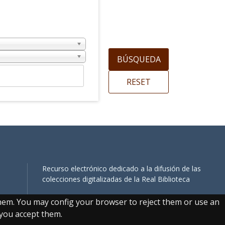
Recurso electrónico dedicado a la difusión de las
colecciones digitalizadas de la Real Biblioteca
them. You may config your browser to reject them or use an
, you accept them.