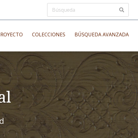
PROYECTO
COLECCIONES
BÚSQUEDA AVANZADA
s
Manuscritos musicales
nos
Incunables
es
al
id