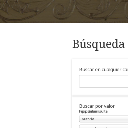
Búsqueda 
Buscar en cualquier c
Buscar por valor
Propiedad
Tipo de consulta
Autoría