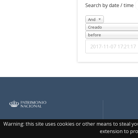
Search by date / time
And
Creado
before
Real Biblioteca Digital
Warning: this site uses cookies or other means to steal y
extension to prot