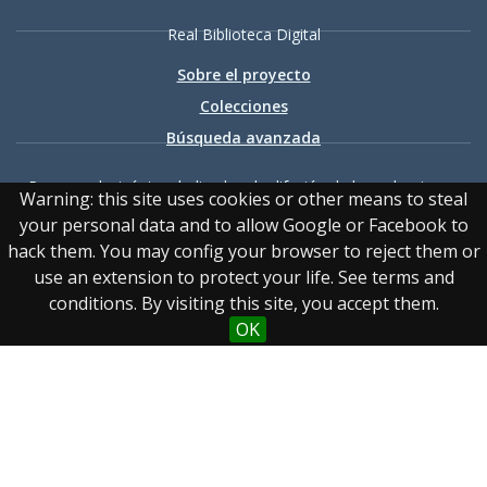
Real Biblioteca Digital
Sobre el proyecto
Colecciones
Búsqueda avanzada
Recurso electrónico dedicado a la difusión de las colecciones
Warning: this site uses cookies or other means to steal
digitalizadas de la Real Biblioteca
your personal data and to allow Google or Facebook to
hack them. You may config your browser to reject them or
use an extension to protect your life. See terms and
conditions. By visiting this site, you accept them.
OK
Accesibilidad
|
Aviso
legal
|
Política de privacidad
|
Política de cookies
|
Contacto