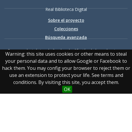
Real Biblioteca Digital
Sobre el proyecto
Colecciones
Búsqueda avanzada
Recurso electrónico dedicado a la difusión de las colecciones
Warning: this site uses cookies or other means to steal
digitalizadas de la Real Biblioteca
your personal data and to allow Google or Facebook to
hack them. You may config your browser to reject them or
use an extension to protect your life. See terms and
conditions. By visiting this site, you accept them.
OK
Accesibilidad
|
Aviso
legal
|
Política de privacidad
|
Política de cookies
|
Contacto