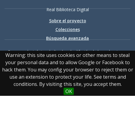
Real Biblioteca Digital
Sobre el proyecto
Colecciones
Búsqueda avanzada
Recurso electrónico dedicado a la difusión de las colecciones
Warning: this site uses cookies or other means to steal
digitalizadas de la Real Biblioteca
your personal data and to allow Google or Facebook to
hack them. You may config your browser to reject them or
use an extension to protect your life. See terms and
conditions. By visiting this site, you accept them.
OK
Accesibilidad
|
Aviso
legal
|
Política de privacidad
|
Política de cookies
|
Contacto