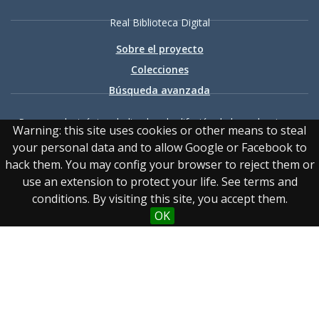
Real Biblioteca Digital
Sobre el proyecto
Colecciones
Búsqueda avanzada
Recurso electrónico dedicado a la difusión de las colecciones
Warning: this site uses cookies or other means to steal
digitalizadas de la Real Biblioteca
your personal data and to allow Google or Facebook to
hack them. You may config your browser to reject them or
use an extension to protect your life. See terms and
conditions. By visiting this site, you accept them.
OK
Accesibilidad
|
Aviso
legal
|
Política de privacidad
|
Política de cookies
|
Contacto