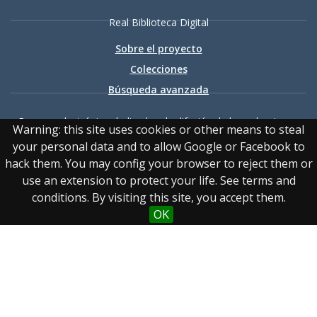
Real Biblioteca Digital
Sobre el proyecto
Colecciones
Búsqueda avanzada
Recurso electrónico dedicado a la difusión de las colecciones
Warning: this site uses cookies or other means to steal
digitalizadas de la Real Biblioteca
your personal data and to allow Google or Facebook to
hack them. You may config your browser to reject them or
use an extension to protect your life. See terms and
conditions. By visiting this site, you accept them.
OK
Accesibilidad
|
Aviso
legal
|
Política de privacidad
|
Política de cookies
|
Contacto