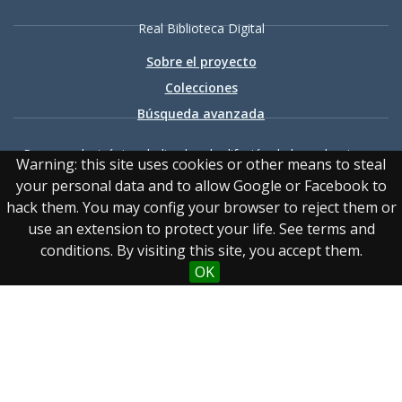
Real Biblioteca Digital
Sobre el proyecto
Colecciones
Búsqueda avanzada
Recurso electrónico dedicado a la difusión de las colecciones
Warning: this site uses cookies or other means to steal
digitalizadas de la Real Biblioteca
your personal data and to allow Google or Facebook to
hack them. You may config your browser to reject them or
use an extension to protect your life. See terms and
conditions. By visiting this site, you accept them.
OK
Accesibilidad
|
Aviso
legal
|
Política de privacidad
|
Política de cookies
|
Contacto