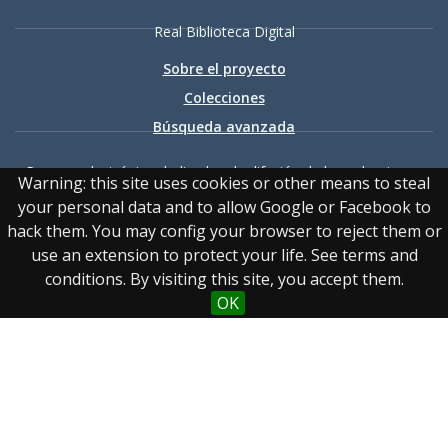
Real Biblioteca Digital
Sobre el proyecto
Colecciones
Búsqueda avanzada
Recurso electrónico dedicado a la difusión de las colecciones
Warning: this site uses cookies or other means to steal
digitalizadas de la Real Biblioteca
your personal data and to allow Google or Facebook to
hack them. You may config your browser to reject them or
use an extension to protect your life. See terms and
conditions. By visiting this site, you accept them.
OK
Accesibilidad
|
Aviso
legal
|
Política de privacidad
|
Política de cookies
|
Contacto