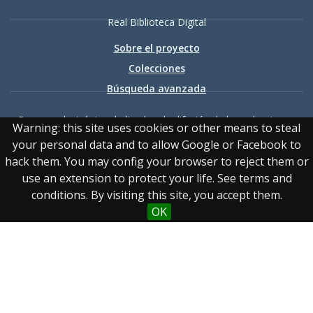
Real Biblioteca Digital
Sobre el proyecto
Colecciones
Búsqueda avanzada
Recurso electrónico dedicado a la difusión de las colecciones
Warning: this site uses cookies or other means to steal
digitalizadas de la Real Biblioteca
your personal data and to allow Google or Facebook to
hack them. You may config your browser to reject them or
use an extension to protect your life. See terms and
conditions. By visiting this site, you accept them.
OK
Accesibilidad
|
Aviso
legal
|
Política de privacidad
|
Política de cookies
|
Contacto