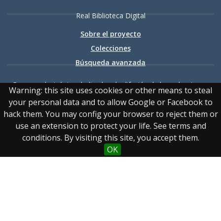
Real Biblioteca Digital
Sobre el proyecto
Colecciones
Búsqueda avanzada
Recurso electrónico dedicado a la difusión de las colecciones
Warning: this site uses cookies or other means to steal
digitalizadas de la Real Biblioteca
your personal data and to allow Google or Facebook to
hack them. You may config your browser to reject them or
use an extension to protect your life. See terms and
conditions. By visiting this site, you accept them.
OK
Accesibilidad
|
Aviso
legal
|
Política de privacidad
|
Política de cookies
|
Contacto