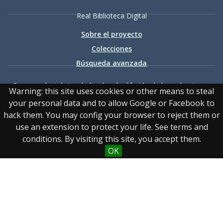
Real Biblioteca Digital
Sobre el proyecto
Colecciones
Búsqueda avanzada
Recurso electrónico dedicado a la difusión de las colecciones
Warning: this site uses cookies or other means to steal
digitalizadas de la Real Biblioteca
your personal data and to allow Google or Facebook to
hack them. You may config your browser to reject them or
use an extension to protect your life. See terms and
conditions. By visiting this site, you accept them.
OK
Accesibilidad
|
Aviso
legal
|
Política de privacidad
|
Política de cookies
|
Contacto