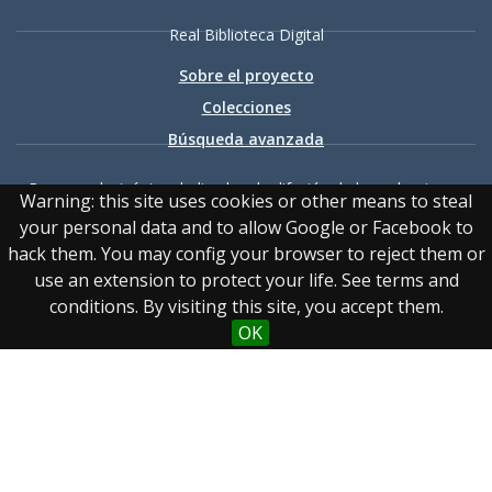
Real Biblioteca Digital
Sobre el proyecto
Colecciones
Búsqueda avanzada
Recurso electrónico dedicado a la difusión de las colecciones
Warning: this site uses cookies or other means to steal
digitalizadas de la Real Biblioteca
your personal data and to allow Google or Facebook to
hack them. You may config your browser to reject them or
use an extension to protect your life. See terms and
conditions. By visiting this site, you accept them.
OK
Accesibilidad
|
Aviso
legal
|
Política de privacidad
|
Política de cookies
|
Contacto