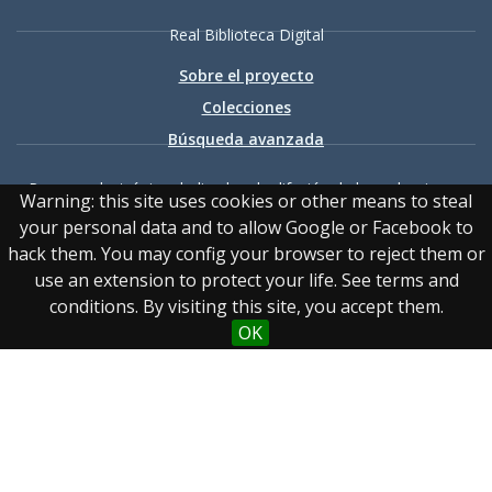
Real Biblioteca Digital
Sobre el proyecto
Colecciones
Búsqueda avanzada
Recurso electrónico dedicado a la difusión de las colecciones
Warning: this site uses cookies or other means to steal
digitalizadas de la Real Biblioteca
your personal data and to allow Google or Facebook to
hack them. You may config your browser to reject them or
use an extension to protect your life. See terms and
conditions. By visiting this site, you accept them.
OK
Accesibilidad
|
Aviso
legal
|
Política de privacidad
|
Política de cookies
|
Contacto