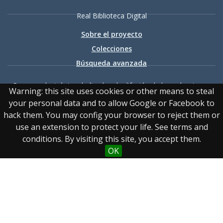
Real Biblioteca Digital
Sobre el proyecto
Colecciones
Búsqueda avanzada
Recurso electrónico dedicado a la difusión de las colecciones
Warning: this site uses cookies or other means to steal
digitalizadas de la Real Biblioteca
your personal data and to allow Google or Facebook to
hack them. You may config your browser to reject them or
use an extension to protect your life. See terms and
conditions. By visiting this site, you accept them.
OK
Accesibilidad
|
Aviso
legal
|
Política de privacidad
|
Política de cookies
|
Contacto