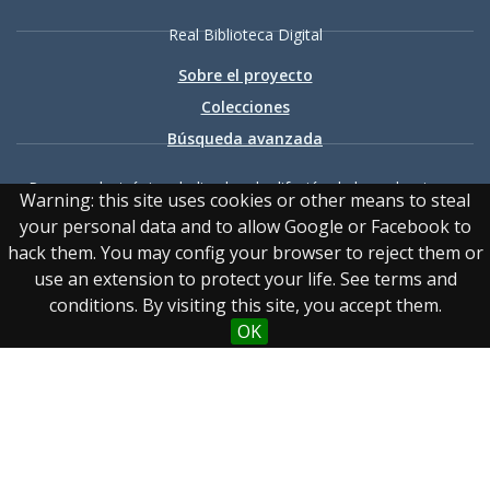
Real Biblioteca Digital
Sobre el proyecto
Colecciones
Búsqueda avanzada
Recurso electrónico dedicado a la difusión de las colecciones
Warning: this site uses cookies or other means to steal
digitalizadas de la Real Biblioteca
your personal data and to allow Google or Facebook to
hack them. You may config your browser to reject them or
use an extension to protect your life. See terms and
conditions. By visiting this site, you accept them.
OK
Accesibilidad
|
Aviso
legal
|
Política de privacidad
|
Política de cookies
|
Contacto