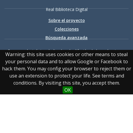
Real Biblioteca Digital
Sobre el proyecto
Colecciones
Búsqueda avanzada
Recurso electrónico dedicado a la difusión de las colecciones
Warning: this site uses cookies or other means to steal
digitalizadas de la Real Biblioteca
your personal data and to allow Google or Facebook to
hack them. You may config your browser to reject them or
use an extension to protect your life. See terms and
conditions. By visiting this site, you accept them.
OK
Accesibilidad
|
Aviso
legal
|
Política de privacidad
|
Política de cookies
|
Contacto