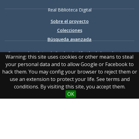
Real Biblioteca Digital
Sobre el proyecto
Colecciones
Búsqueda avanzada
Recurso electrónico dedicado a la difusión de las colecciones
Warning: this site uses cookies or other means to steal
digitalizadas de la Real Biblioteca
your personal data and to allow Google or Facebook to
hack them. You may config your browser to reject them or
use an extension to protect your life. See terms and
conditions. By visiting this site, you accept them.
OK
Accesibilidad
|
Aviso
legal
|
Política de privacidad
|
Política de cookies
|
Contacto