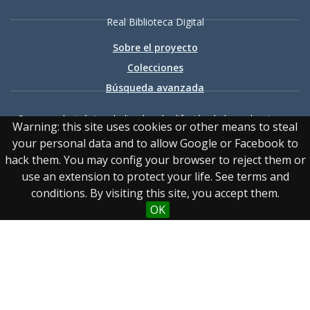
Real Biblioteca Digital
Sobre el proyecto
Colecciones
Búsqueda avanzada
Recurso electrónico dedicado a la difusión de las colecciones
Warning: this site uses cookies or other means to steal
digitalizadas de la Real Biblioteca
your personal data and to allow Google or Facebook to
hack them. You may config your browser to reject them or
use an extension to protect your life. See terms and
conditions. By visiting this site, you accept them.
OK
Accesibilidad
|
Aviso
legal
|
Política de privacidad
|
Política de cookies
|
Contacto