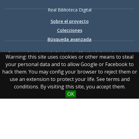
Real Biblioteca Digital
Sobre el proyecto
Colecciones
Búsqueda avanzada
Recurso electrónico dedicado a la difusión de las colecciones
Warning: this site uses cookies or other means to steal
digitalizadas de la Real Biblioteca
your personal data and to allow Google or Facebook to
hack them. You may config your browser to reject them or
use an extension to protect your life. See terms and
conditions. By visiting this site, you accept them.
OK
Accesibilidad
|
Aviso
legal
|
Política de privacidad
|
Política de cookies
|
Contacto