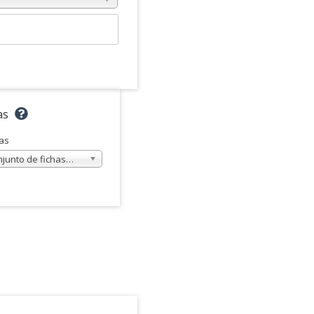
as
as
njunto de fichas…