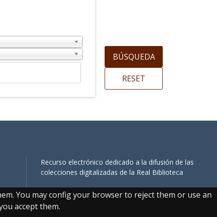
Recurso electrónico dedicado a la difusión de las
colecciones digitalizadas de la Real Biblioteca
them. You may config your browser to reject them or use an
, you accept them.