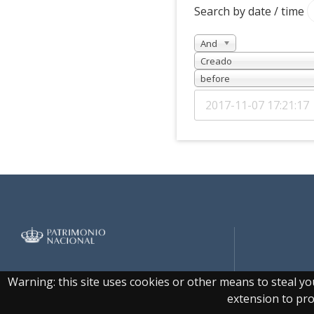
Search by date / time
And
Creado
before
Real Biblioteca Digital
Warning: this site uses cookies or other means to steal y
extension to prot