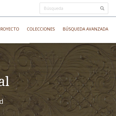
PROYECTO
COLECCIONES
BÚSQUEDA AVANZADA
s
Manuscritos musicales
nos
Incunables
es
al
id