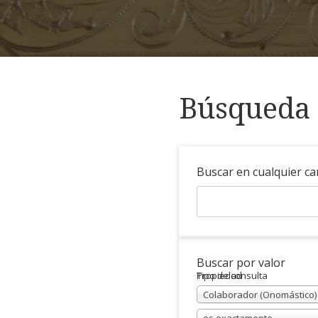
Búsqueda 
Buscar en cualquier c
Buscar por valor
Propiedad
Tipo de consulta
Colaborador (Onomástico)
es exactamente