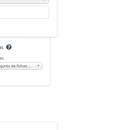
as
as
njunto de fichas…