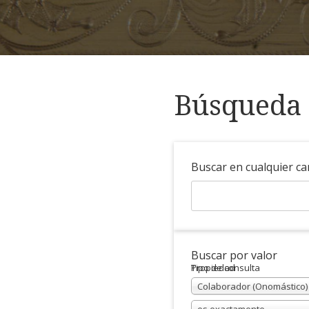
Búsqueda 
Buscar en cualquier c
Buscar por valor
Propiedad
Tipo de consulta
Colaborador (Onomástico)
es exactamente