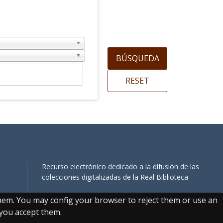
Recurso electrónico dedicado a la difusión de las
colecciones digitalizadas de la Real Biblioteca
them. You may config your browser to reject them or use an
, you accept them.