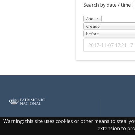
Search by date / time
And
Creado
before
Real Biblioteca Digital
Warning: this site uses cookies or other means to steal y
extension to prot