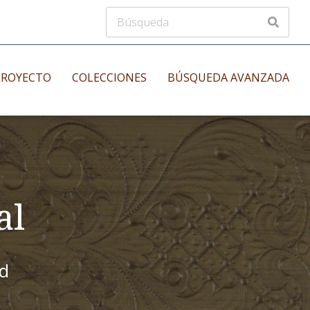
PROYECTO
COLECCIONES
BÚSQUEDA AVANZADA
s
Manuscritos musicales
nos
Incunables
es
al
id