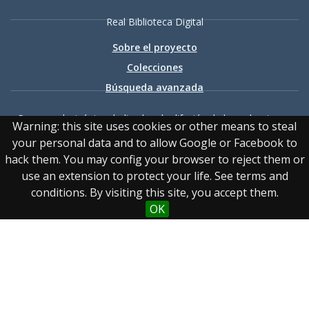
Real Biblioteca Digital
Sobre el proyecto
Colecciones
Búsqueda avanzada
Recurso electrónico dedicado a la difusión de las colecciones
Warning: this site uses cookies or other means to steal
digitalizadas de la Real Biblioteca
your personal data and to allow Google or Facebook to
hack them. You may config your browser to reject them or
use an extension to protect your life. See terms and
conditions. By visiting this site, you accept them.
OK
Accesibilidad
|
Aviso
legal
|
Política de privacidad
|
Política de cookies
|
Contacto