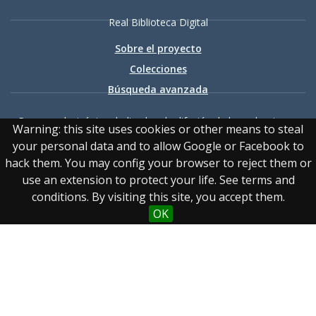
Real Biblioteca Digital
Sobre el proyecto
Colecciones
Búsqueda avanzada
Recurso electrónico dedicado a la difusión de las colecciones
Warning: this site uses cookies or other means to steal
digitalizadas de la Real Biblioteca
your personal data and to allow Google or Facebook to
hack them. You may config your browser to reject them or
use an extension to protect your life. See terms and
conditions. By visiting this site, you accept them.
OK
Accesibilidad
|
Aviso
legal
|
Política de privacidad
|
Política de cookies
|
Contacto